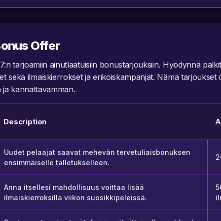
onus Offer
:n tarjoamiin ainutlaatuisiin bonustarjouksiin. Hyödynnä palkit
et sekä ilmaiskierrokset ja erikoiskampanjat. Nämä tarjoukset 
 ja kannattavamman.
Description
A
Uudet pelaajat saavat mehevän tervetuliaisbonuksen
2
ensimmäiselle talletukselleen.
Anna itsellesi mahdollisuus voittaa lisää
5
ilmaiskierroksilla viikon suosikkipeleissä.
i