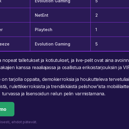
k
Evolution Gaming
5
NetEnt
2
er
Playtech
1
ueeze
Evolution Gaming
5
nopeat talletukset ja kotiutukset, ja live-pelit ovat aina avoinn
ajien kanssa reaaliajassa ja osallistua erikoistarjouksiin ja VI
le on tarjolla oppaita, demokierroksia ja houkutteleva tervetul
tä, rulettikierroksista ja trendikkäistä pelishow'ista mobiililaitte
, turvassa ja lisensoidun reilun pelin varmistamana.
emo
isesti, ehdot pätevät.