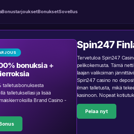
a
Bonustarjoukset
Bonukset
Sovellus
Spin247 Fin
ARJOUS
Tervetuloa Spin247 Casinoll
00% bonuksia +
pelikokemusta. Tämä nettika
ierroksia
laajan valikoiman jännittävi
Spin247 casino no deposit
 talletusbonuksesta
ilman talletusta, mikä tek
ä talletuksellasi ja lisää
kasinoon. Nopeat kotiutuks
ilmaiskierroksilla Brand Casino -
Pelaa nyt
 Bonus