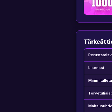
Tärkeät t
Perustamisv
Lisenssi
Minimitallet
Tervetuliai
Maksusuhd