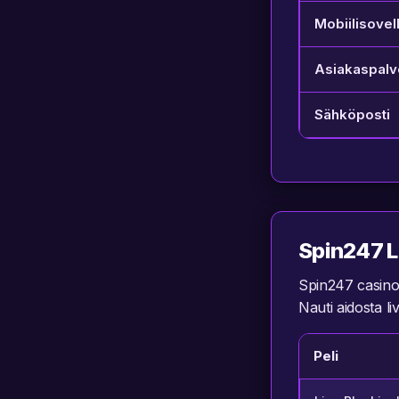
Mobiilisovel
Asiakaspalv
Sähköposti
Spin247 L
Spin247 casino 
Nauti aidosta l
Peli