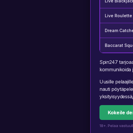
Live Blackjac
Live Roulette
Dream Catch
Baccarat Sq
Spin247 tarjoaa 
kommunikoida jak
Uusille pelaajil
nauti pöytäpeleis
yksityisyydessä
Kokeile d
18+. Pelaa vastuull