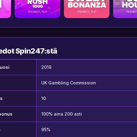
iedot Spin247:stä
uosi
2019
UK Gambling Commission
us
10
sbonus
100% aina 200 asti
e
95%